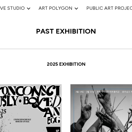
VE STUDIO
ART POLYGON
PUBLIC ART PROJE
ip to main content
Skip to navigat
PAST EXHIBITION
202
5
EXHIBITION