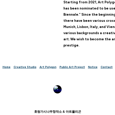
Starting from 2021, Art Poly
has been nominated to be used
Biennale.” Since the beginnin
there have been various cros
Munich, Lisbon, Italy, and Vie
various backgrounds a creati
art. We wish to become the a
prestige.
Home
Creative Studio
Art Polygon
Public Art
Project
Notice
Contact
호랑가시나무창작소 & 아트폴리곤