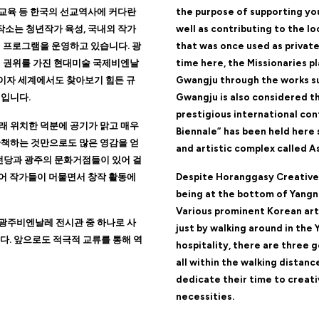
 교육 등 한국의 선교역사에 커다란
the purpose of supporting you
작소는 청년작가 육성, 국내외 작가
well as contributing to the lo
 프로그램을 운영하고 있습니다. 광
that was once used as private 
의 권위를 가진 현대미술 국제비엔날
time here, the Missionaries p
대이자 세계에서도 찾아보기 힘든 규
Gwangju through the works su
입니다.
Gwangju is also considered th
prestigious international co
래 위치한 덕분에 공기가 맑고 매우
Biennale” has been held here s
산책하는 것만으로도 많은 영감을 얻
and artistic complex called A
화전당과 광주의 문화거점들이 있어 걸
있어 작가들이 머물면서 창작 활동에
Despite Horanggasy Creative S
being at the bottom of Yangn
Various prominent Korean arti
광주비엔날레 전시관 중 하나로 사
just by walking around in th
니다. 앞으로도 적극적 교류를 통해 역
hospitality, there are three g
all within the walking distanc
dedicate their time to creati
necessities.