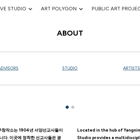
VE STUDIO
ART POLYGON
PUBLIC ART PROJE
ip to main content
Skip to navigat
ABOUT
ADVISORS
STUDIO
ARTIST
창작소는 1904년 서양선교사들이
Located in the hub of Yangnim
니다. 이곳에 정착한 선교사들은 광
Studio provides a multidiscip