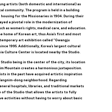
ng artists (both domestic and international) as
cal community. The program is held in a building
housing for the Missionaries in 1904. During their
layed a pivotal role in the modernization of
ch as women’s rights, medical care, and education.
e home of Korean art, thus Asia’s first and most
ntemporary art exhibition called “Gwangju
ince 1995. Additionally, Korea’s largest cultural
sia Culture Center is located nearby the Studio.
tudio being in the center of the city, its location
im Mountain creates a harmonious juxtaposition.
sts in the past have acquired artistic inspiration
e Yangnim-dong neighborhood. Regarding
eneral hospitals, libraries, and traditional markets
e of the Studio that allows the artists to fully
ve activities without having to worry about basic