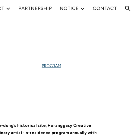
CT
PARTNERSHIP
NOTICE
CONTACT
ion
S
PROGRAM
-dong’s historical site, Horanggasy Creative
linary artist-in-residence program annually with